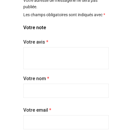
Votre adresse de messagerie ne sera pas
techniques de ta culotte menstruelle !
publiée.
Chouchoutées, tes culottes Hurya. ont la même durée de
Les champs obligatoires sont indiqués avec
*
vie que des culottes classiques soit
3 à 5 ans
!
Votre note
Votre avis
*
Votre nom
*
Votre email
*