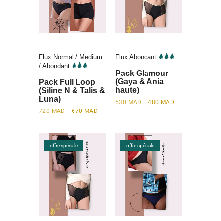
Flux Normal / Medium
Flux Abondant
/ Abondant
Pack Glamour
(Gaya & Ania
Pack Full Loop
haute)
(Siline N & Talis &
Luna)
530
MAD
480
MAD
720
MAD
670
MAD
offre spéciale
offre spéciale