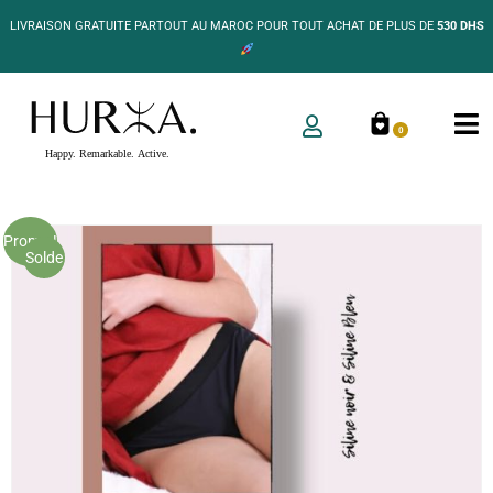
LIVRAISON GRATUITE PARTOUT AU MAROC POUR TOUT ACHAT DE PLUS DE
530 DHS
0
Promo !
Solde