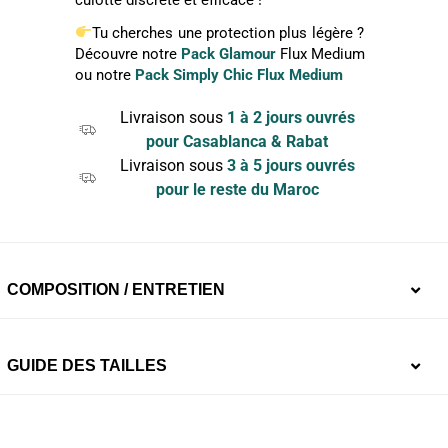
Tu cherches une protection plus légère ?
Découvre notre
Pack Glamour
Flux Medium
ou notre
Pack Simply Chic Flux Medium
Livraison sous
1 à 2 jours ouvrés
pour Casablanca & Rabat
Livraison sous
3 à 5 jours ouvrés
pour le reste du Maroc
COMPOSITION / ENTRETIEN
Doublure drainante :
95% Coton 5% Élasthanne, en
GUIDE DES TAILLES
contact avec ta peau et les muqueuses. Zéro sensation
d’humidité et confort maximal
Fond absorbant
en Bambou, un antibactérien et anti-