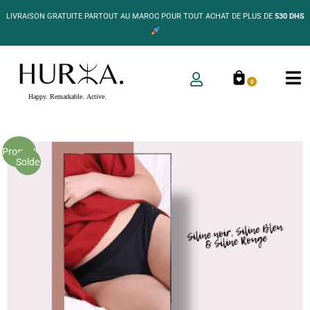
LIVRAISON GRATUITE PARTOUT AU MAROC POUR TOUT ACHAT DE PLUS DE
530 DHS
0
Promo !
Solde