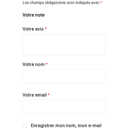
Pour prendre soin de ta culotte, utilise de préférence
Les champs obligatoires sont indiqués avec
*
notre filet de lavage offert
! C’est l’accessoire pour
Votre note
garder ta culotte le plus longtemps possible !
Le séchage est à l’air libre
: sans sèche-linge ni
Votre avis
*
radiateur car la chaleur peut endommager les tissus
techniques de ta culotte menstruelle !
Chouchoutées, tes culottes Hurya. ont la même durée de
vie que des culottes classiques soit
3 à 5 ans
!
Votre nom
*
Votre email
*
Enregistrer mon nom, mon e-mail