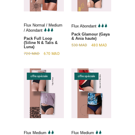
Flux Normal / Medium
Flux Abondant
/ Abondant
Pack Glamour (Gaya
Pack Full Loop
& Ania haute)
(Siline N & Talis &
530
MAD
480
MAD
Luna)
720
MAD
670
MAD
offre spéciale
offre spéciale
Flux Medium
Flux Medium