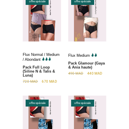
offre spéciale
offre spéciale
Flux Normal / Medium
Flux Medium
/ Abondant
Pack Glamour (Gaya
Pack Full Loop
& Ania haute)
(Siline N & Talis &
490
MAD
440
MAD
Luna)
720
MAD
670
MAD
offre spéciale
offre spéciale