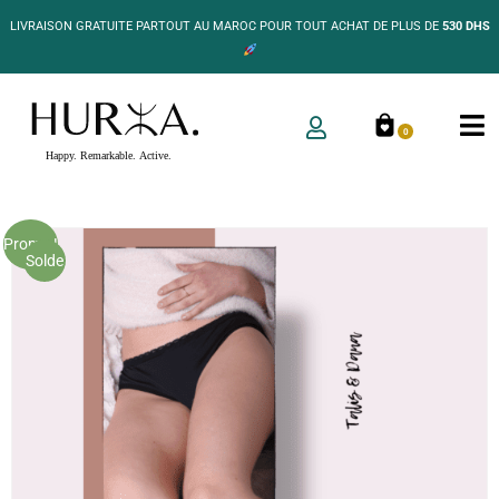
LIVRAISON GRATUITE PARTOUT AU MAROC POUR TOUT ACHAT DE PLUS DE
530 DHS
0
Promo !
Solde