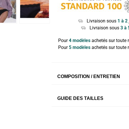
Livraison sous
1 à 2
Livraison sous
3 à 
Pour
4 modèles
achetés sur toute n
Pour
5 modèles
achetés sur toute n
COMPOSITION / ENTRETIEN
Doublure drainante :
95% Coton 5
GUIDE DES TAILLES
muqueuses. Zéro sensation d’hum
Fond absorbant
en Bambou, un ant
Tissu imperméable
et respirant e
XS
S