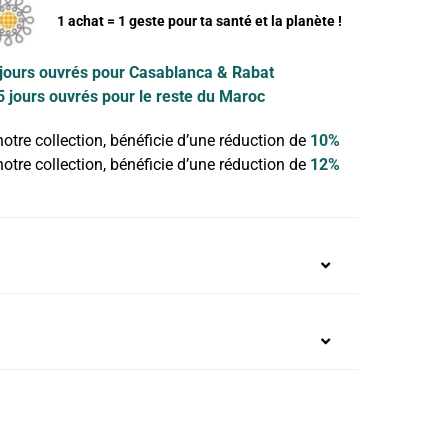
1 achat = 1 geste pour ta santé et la planète !
 jours ouvrés pour Casablanca & Rabat
5 jours ouvrés pour le reste du Maroc
otre collection, bénéficie d’une réduction de
10%
otre collection, bénéficie d’une réduction de
12%
% Élasthanne, en contact avec ta peau et les
idité et confort maximal
ibactérien et anti-odeurs naturel !
n PUL, retient le sang et empêche les fuites
M
L
XL
XXL
3XL