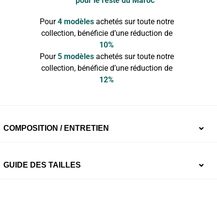
pour le reste du Maroc
Pour
4 modèles
achetés sur toute notre
collection, bénéficie d’une réduction de
10%
Pour
5 modèles
achetés sur toute notre
collection, bénéficie d’une réduction de
12%
COMPOSITION / ENTRETIEN
Doublure drainante :
95% Coton 5% Élasthanne, en
GUIDE DES TAILLES
contact avec ta peau et les muqueuses. Zéro sensation
d’humidité et confort maximal
Fond absorbant
en Bambou, un antibactérien et anti-
odeurs naturel !
XS
S
M
L
XL
XXL
3XL