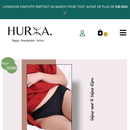
LIVRAISON GRATUITE PARTOUT AU MAROC POUR TOUT ACHAT DE PLUS DE
530 DHS
0
Promo !
Solde