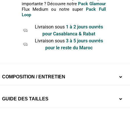
importante ? Découvre notre
Pack Glamour
Flux Medium ou notre super
Pack Full
Loop
Livraison sous
1 à 2 jours ouvrés
pour Casablanca & Rabat
Livraison sous
3 à 5 jours ouvrés
pour le reste du Maroc
COMPOSITION / ENTRETIEN
Doublure drainante :
95% Coton 5% Élasthanne, en
GUIDE DES TAILLES
contact avec ta peau et les muqueuses. Zéro sensation
d’humidité et confort maximal
Fond absorbant
en Bambou, un antibactérien et anti-
odeurs naturel !
XS
S
M
L
XL
XXL
3XL