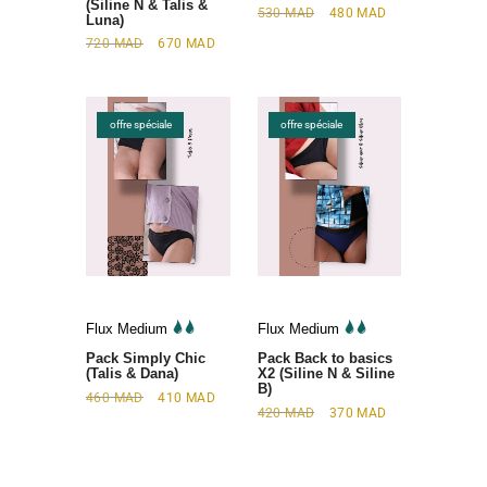
(Siline N & Talis &
530
MAD
480
MAD
Luna)
720
MAD
670
MAD
offre spéciale
offre spéciale
Flux Medium
Flux Medium
Pack Simply Chic
Pack Back to basics
(Talis & Dana)
X2 (Siline N & Siline
B)
460
MAD
410
MAD
420
MAD
370
MAD