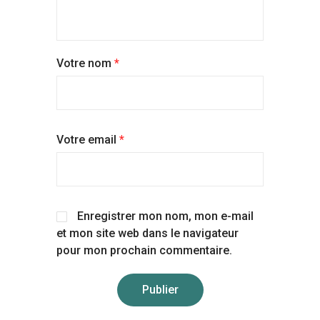
Chouchoutées, tes culottes Hurya. ont la même durée de
vie que des culottes classiques soit
3 à 5 ans
!
Votre nom
*
Votre email
*
Enregistrer mon nom, mon e-mail
et mon site web dans le navigateur
pour mon prochain commentaire.