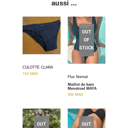
aussi ...
OUT
OF
STOCK
CULOTTE CLARA
132
MAD
Flux Normal
Maillot de bain
Menstruel MAYA
500
MAD
OUT
OUT