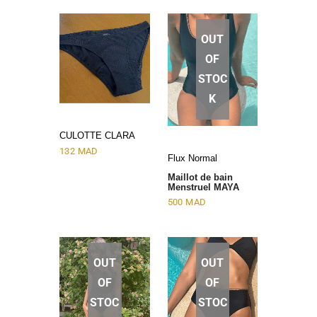
OUT
OF
STOC
K
CULOTTE CLARA
132
MAD
Flux Normal
Maillot de bain
Menstruel MAYA
500
MAD
OUT
OUT
OF
OF
STOC
STOC