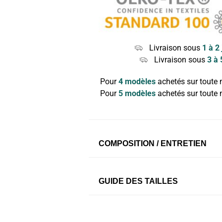
Livraison sous
1 à 2
Livraison sous
3 à 
Pour
4 modèles
achetés sur toute n
Pour
5 modèles
achetés sur toute n
COMPOSITION / ENTRETIEN
Doublure drainante :
95% Coton 5
GUIDE DES TAILLES
muqueuses. Zéro sensation d’hum
Fond absorbant
en Bambou, un ant
Tissu imperméable
et respirant e