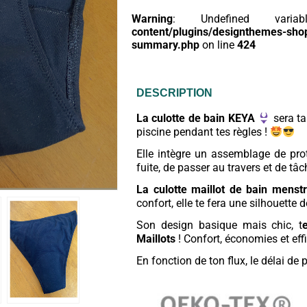
Warning
: Undefined va
content/plugins/designthemes-sho
summary.php
on line
424
DESCRIPTION
La culotte de bain KEYA
sera ta
piscine pendant tes règles !
Elle intègre un assemblage de prot
fuite, de passer au travers et de tâ
La culotte maillot de bain menstr
confort, elle te fera une silhouette d
Son design basique mais chic, t
Maillots
! Confort, économies et eff
En fonction de ton flux, le délai d