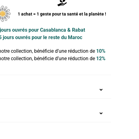
1 achat = 1 geste pour ta santé et la planète !
 jours ouvrés pour Casablanca & Rabat
5 jours ouvrés pour le reste du Maroc
otre collection, bénéficie d’une réduction de
10%
otre collection, bénéficie d’une réduction de
12%
% Élasthanne, en contact avec ta peau et les
idité et confort maximal
ibactérien et anti-odeurs naturel !
n PUL, retient le sang et empêche les fuites