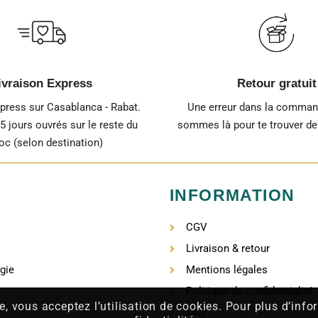
ivraison Express
Retour gratuit
xpress sur Casablanca - Rabat.
Une erreur dans la comma
-5 jours ouvrés sur le reste du
sommes là pour te trouver des
c (selon destination)
INFORMATION
CGV
Livraison & retour
gie
Mentions légales
Politique de confidentialité
e, vous acceptez l’utilisation de cookies. Pour plus d’inf
FAQ