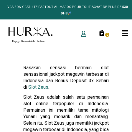
LIVRAISON GRATUITE PARTOUT AU MAROC POUR TOUT ACHAT DE PLUS DE
530
DHS
0
Rasakan sensasi bermain slot
sensasional jackpot megawin terbesar di
Indonesia dan Bonus Deposit 3x Sehari
di
Slot Zeus
.
Slot Zeus adalah salah satu permainan
slot online terpopuler di Indonesia.
Permainan ini memiliki tema mitologi
Yunani yang menarik dan menantang.
Selain itu, Slot Zeus juga memiliki jackpot
megawin terbesar di Indonesia, yang bisa