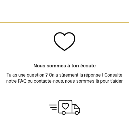
Nous sommes à ton écoute
Tu as une question ? On a sûrement la réponse ! Consulte
notre FAQ ou contacte-nous, nous sommes là pour t'aider